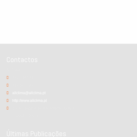
Contactos
AllClima
239 538 183
912 521 792
allclima@allclima.pt
http://www.allclima.pt
Zona Industrial do Alto Padrão, Lote 10
Lousã
3200-133
Últimas Publicações